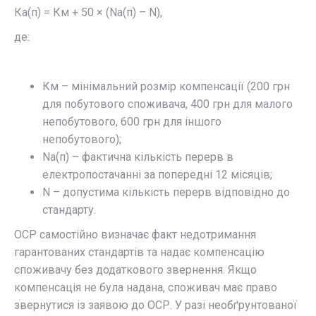
Ка(п) = Км + 50 × (Nа(п) – N),​
де:
Км – мінімальний розмір компенсації (200 грн
для побутового споживача, 400 грн для малого
непобутового, 600 грн для іншого
непобутового);​
Nа(п) – фактична кількість перерв в
електропостачанні за попередні 12 місяців;​
N – допустима кількість перерв відповідно до
стандарту.​
ОСР самостійно визначає факт недотримання
гарантованих стандартів та надає компенсацію
споживачу без додаткового звернення. Якщо
компенсація не була надана, споживач має право
звернутися із заявою до ОСР. У разі необґрунтованої