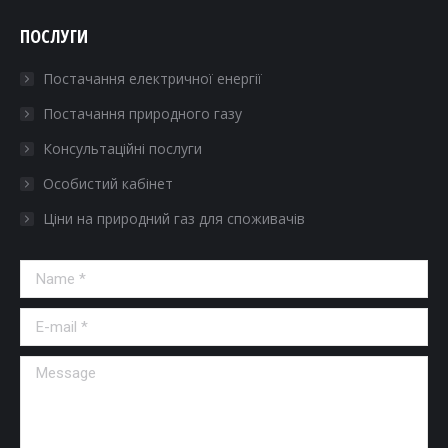
ПОСЛУГИ
Постачання електричної енергії
Постачання природного газу
Консультаційні послуги
Особистий кабінет
Ціни на природний газ для споживачів
Name *
E-mail *
Message