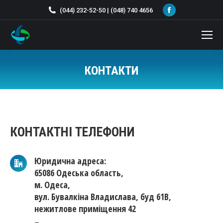
Facebook
(044) 232-52-50 | (048) 740 4656
page
opens
in
new
КОНТАКТИ
window
You are here:
КОНТАКТНІ ТЕЛЕФОНИ
Юридична адреса:
65086 Одеська область,
м. Одеса,
вул. Бувалкіна Владислава, буд 61В,
нежитлове приміщення 42