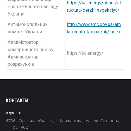
https://ua.energy/about/st
енергетичного нагляду
ruktura/derzhi
nspekciya/
України
Антимонопольний
http://www.amc.gov.ua/am
комітет України
ku/control/
main/uk/index
Адміністратор
комерційного обліку,
https://ua.energy/
Адміністратор
розрахунків
КОНТАКТИ
Адреса:
67564 Одеська область, с. Крижанівка, вул. Ак. Сахарова,
1Г, оф. 402