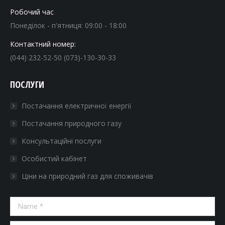
Робочий час
Понеділок - п'ятниця: 09:00 - 18:00
Контактний номер:
(044) 232-52-50 (073)-130-30-33
ПОСЛУГИ
Постачання електричної енергії
Постачання природного газу
Консультаційні послуги
Особистий кабінет
Ціни на природний газ для споживачів
Name *