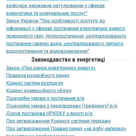
здійснює державне регулювання у сферах
енергетики та комунальних послуг”
Закон України “Про особливості доступу до
інформації у сферах постачання електричної енергії,
природного газу, теплопостачання, централізованого
постачання гарячої води, централізованого питного
водопостачання та водовідведення”
Законодавство в енергетиці
Закон «Про ринок електричної енергії»
Правила роздрібного ринку
Кодекс систем розподілу
Кодекс комерційного обліку
Ліцензійні умови з постачання е/е
Ліцензійні умови з перепродажу (трейдингу) е/е
Діюча постанова НРКЕКУ з якості е/е
Про затвердження Кодексу системи передачі
Про затвердження Правил ринку «на добу наперед»