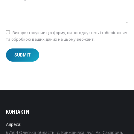
Використовуючи цю форму, ви погоджуєтесь із зберіганням
та обробкою ваших даних на цьому веб-сайті.
SUBMIT
КОНТАКТИ
Адреса:
67564 Одеська область, с. Крижанівка, вул. Ак. Сахарова,