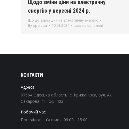
Щодо зміни ціни на електричну
енергію у вересні 2024 р.
Що до зміни ціни на електричну енергію
By
operator
10.08.2024
Leave a comment
КОНТАКТИ
Адреса:
67564 Одеська область, с. Крижанівка, вул. Ак.
Сахарова, 1Г, оф. 402
Робочий час
Понеділок - п'ятниця: 09:00 - 18:00